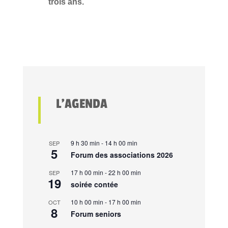
trois ans.
L’AGENDA
9 h 30 min
-
14 h 00 min
SEP
5
Forum des associations 2026
17 h 00 min
-
22 h 00 min
SEP
19
soirée contée
10 h 00 min
-
17 h 00 min
OCT
8
Forum seniors