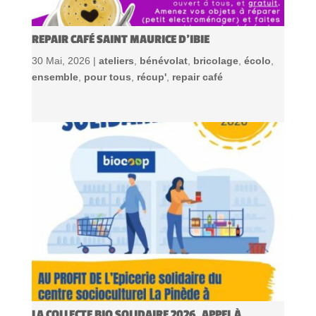
REPAIR CAFÉ SAINT MAURICE D’IBIE
30 Mai, 2026 |
ateliers
,
bénévolat
,
bricolage
,
écolo
,
ensemble
,
pour tous
,
récup'
,
repair café
LA COLLECTE BIO SOLIDAIRE 2026, APPEL À