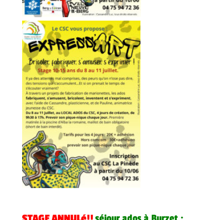
STAGE ANNULé!!
séjour ados à Burzet :