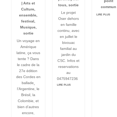
point
|
Arts et
tous
,
sortie
commun
Culture
,
Le projet
LIRE PLUS
ensemble
,
Oser dehors
festival
,
en famille
Musique
,
continu, avec
sortie
en juillet le
Un voyage en
bivouac
Amérique
familial au
latine, ça vous
jardin du
tente ? Dans
CSC. Infos et
le cadre de la
reservations
27e édition
au
des Cordes en
0475947236
ballade¸
LIRE PLUS
l’Argentine, le
Brésil, la
Colombie, et
bien d’autres
encore,