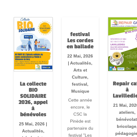
festival
Les cordes
en ballade
22 Mai, 2026
|
Actualités
,
Arts et
Culture
,
Repair ca
La collecte
festival
,
à
BIO
Musique
Lavilledi
SOLIDAIRE
Cette année
2026, appel
21 Mai, 202
encore, le
à
ateliers
,
bénévoles
CSC la
bénévolat
Pinède est
25 Mai, 2026
|
bricolage
partenaire du
Actualités
,
pédagogi
festival "Les