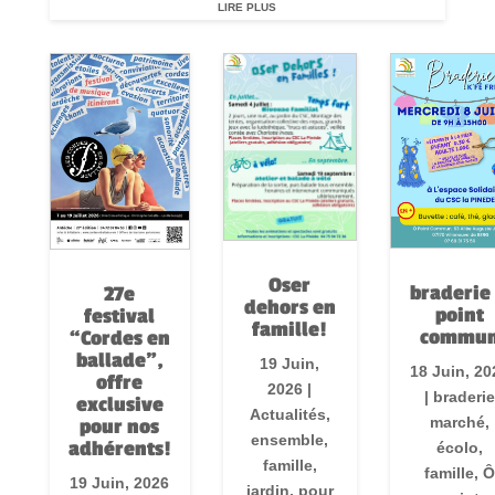
LIRE PLUS
Oser
braderie
27e
dehors en
point
festival
famille!
commu
“Cordes en
ballade”,
19 Juin,
18 Juin, 20
offre
2026
|
|
braderie
exclusive
Actualités
,
marché
,
pour nos
ensemble
,
adhérents!
écolo
,
famille
,
famille
,
Ô
19 Juin, 2026
jardin
,
pour