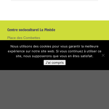
Centre socioculturel La Pinède
Place des Combettes
07170 Villeneuve de Berg
Nous utilisons des cookies pour vous garantir la meilleure
04.75.94.72.36
expérience sur notre site web. Si vous continuez à utiliser ce
site, nous supposerons que vous en êtes satisfait.
J'ai compris
Mentions légales