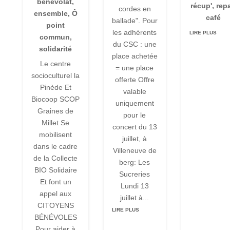
bénévolat
,
récup'
,
repa
cordes en
ensemble
,
Ô
café
ballade". Pour
point
les adhérents
LIRE PLUS
commun
,
du CSC : une
solidarité
place achetée
Le centre
= une place
socioculturel la
offerte Offre
Pinède Et
valable
Biocoop SCOP
uniquement
Graines de
pour le
Millet Se
concert du 13
mobilisent
juillet, à
dans le cadre
Villeneuve de
de la Collecte
berg: Les
BIO Solidaire
Sucreries
Et font un
Lundi 13
appel aux
juillet à...
CITOYENS
LIRE PLUS
BÉNÉVOLES
Pour aider à