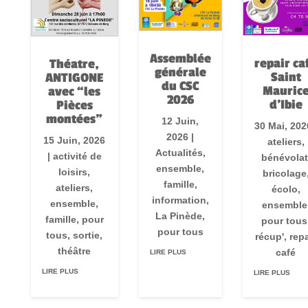
Assemblée
repair ca
Théatre,
générale
Saint
ANTIGONE
du CSC
Mauric
avec “les
2026
d’Ibie
Pièces
montées”
12 Juin,
30 Mai, 202
2026
|
15 Juin, 2026
ateliers
,
Actualités
,
|
activité de
bénévolat
ensemble
,
loisirs
,
bricolage
famille
,
ateliers
,
écolo
,
information
,
ensemble
,
ensemble
La Pinède
,
famille
,
pour
pour tous
pour tous
tous
,
sortie
,
récup'
,
repa
théâtre
café
LIRE PLUS
LIRE PLUS
LIRE PLUS