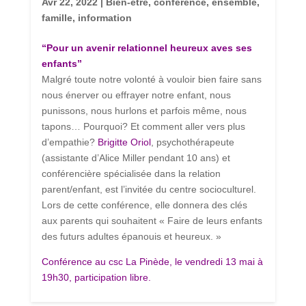
Avr 22, 2022
|
Bien-être
,
conférence
,
ensemble
,
famille
,
information
“Pour un avenir relationnel heureux aves ses
enfants”
Malgré toute notre volonté à vouloir bien faire sans
nous énerver ou effrayer notre enfant, nous
punissons, nous hurlons et parfois même, nous
tapons… Pourquoi? Et comment aller vers plus
d’empathie?
Brigitte Oriol
, psychothérapeute
(assistante d’Alice Miller pendant 10 ans) et
conférencière spécialisée dans la relation
parent/enfant, est l’invitée du centre socioculturel.
Lors de cette conférence, elle donnera des clés
aux parents qui souhaitent « Faire de leurs enfants
des futurs adultes épanouis et heureux. »
Conférence au csc La Pinède, le vendredi 13 mai à
19h30, participation libre.