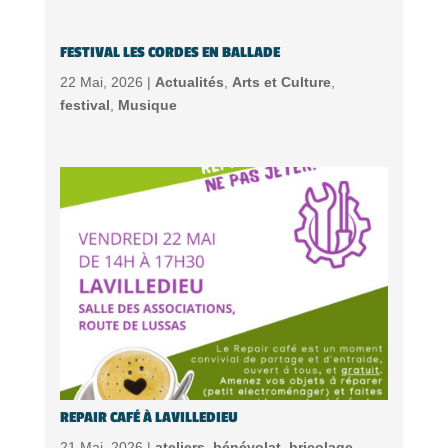
FESTIVAL LES CORDES EN BALLADE
22 Mai, 2026 |
Actualités
,
Arts et Culture
,
festival
,
Musique
REPAIR CAFÉ À LAVILLEDIEU
21 Mai, 2026 |
ateliers
,
bénévolat
,
bricolage
,