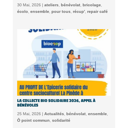
30 Mai, 2026 |
ateliers
,
bénévolat
,
bricolage
,
écolo
,
ensemble
,
pour tous
,
récup'
,
repair café
LA COLLECTE BIO SOLIDAIRE 2026, APPEL À
BÉNÉVOLES
25 Mai, 2026 |
Actualités
,
bénévolat
,
ensemble
,
Ô point commun
,
solidarité