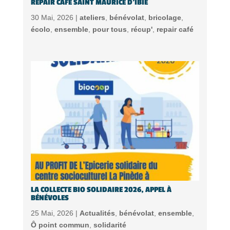
REPAIR CAFÉ SAINT MAURICE D’IBIE
30 Mai, 2026 |
ateliers
,
bénévolat
,
bricolage
,
écolo
,
ensemble
,
pour tous
,
récup'
,
repair café
LA COLLECTE BIO SOLIDAIRE 2026, APPEL À
BÉNÉVOLES
25 Mai, 2026 |
Actualités
,
bénévolat
,
ensemble
,
Ô point commun
,
solidarité