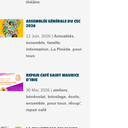
théâtre
ASSEMBLÉE GÉNÉRALE DU CSC
2026
12 Juin, 2026 |
Actualités
,
ensemble
,
famille
,
information
,
La Pinède
,
pour
tous
REPAIR CAFÉ SAINT MAURICE
D’IBIE
30 Mai, 2026 |
ateliers
,
bénévolat
,
bricolage
,
écolo
,
ensemble
,
pour tous
,
récup'
,
repair café