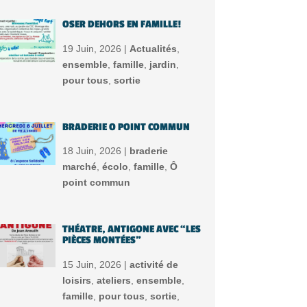
OSER DEHORS EN FAMILLE!
19 Juin, 2026 |
Actualités
,
ensemble
,
famille
,
jardin
,
pour tous
,
sortie
BRADERIE O POINT COMMUN
18 Juin, 2026 |
braderie
marché
,
écolo
,
famille
,
Ô
point commun
THÉATRE, ANTIGONE AVEC “LES
PIÈCES MONTÉES”
15 Juin, 2026 |
activité de
loisirs
,
ateliers
,
ensemble
,
famille
,
pour tous
,
sortie
,