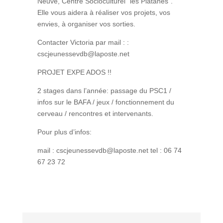
Neuve, Centre Socioculturel “les Platanes”.
Elle vous aidera à réaliser vos projets, vos
envies, à organiser vos sorties.
Contacter Victoria par mail : :
cscjeunessevdb@laposte.net
PROJET EXPE ADOS !!
2 stages dans l’année: passage du PSC1 /
infos sur le BAFA / jeux / fonctionnement du
cerveau / rencontres et intervenants.
Pour plus d’infos:
mail : cscjeunessevdb@laposte.net tel : 06 74
67 23 72