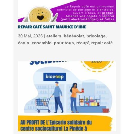
REPAIR CAFÉ SAINT MAURICE D’IBIE
30 Mai, 2026 |
ateliers
,
bénévolat
,
bricolage
,
écolo
,
ensemble
,
pour tous
,
récup'
,
repair café