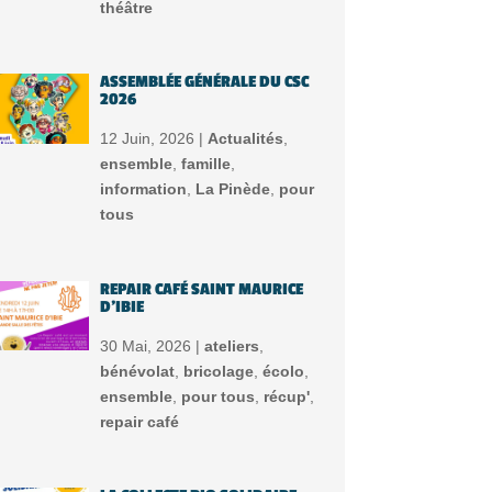
théâtre
ASSEMBLÉE GÉNÉRALE DU CSC
2026
12 Juin, 2026 |
Actualités
,
ensemble
,
famille
,
information
,
La Pinède
,
pour
tous
REPAIR CAFÉ SAINT MAURICE
D’IBIE
30 Mai, 2026 |
ateliers
,
bénévolat
,
bricolage
,
écolo
,
ensemble
,
pour tous
,
récup'
,
repair café