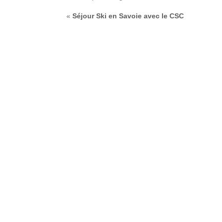
«
Séjour Ski en Savoie avec le CSC