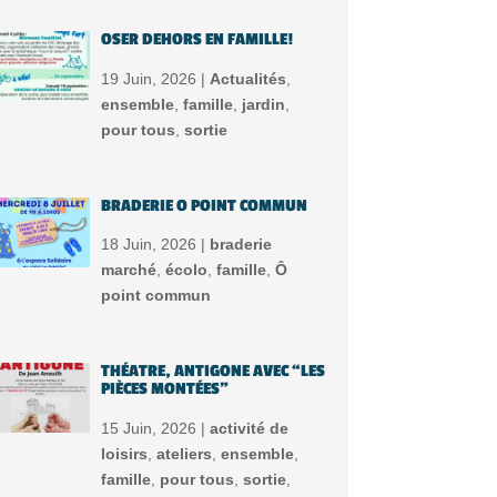
OSER DEHORS EN FAMILLE!
19 Juin, 2026 |
Actualités
,
ensemble
,
famille
,
jardin
,
pour tous
,
sortie
BRADERIE O POINT COMMUN
18 Juin, 2026 |
braderie
marché
,
écolo
,
famille
,
Ô
point commun
THÉATRE, ANTIGONE AVEC “LES
PIÈCES MONTÉES”
15 Juin, 2026 |
activité de
loisirs
,
ateliers
,
ensemble
,
famille
,
pour tous
,
sortie
,