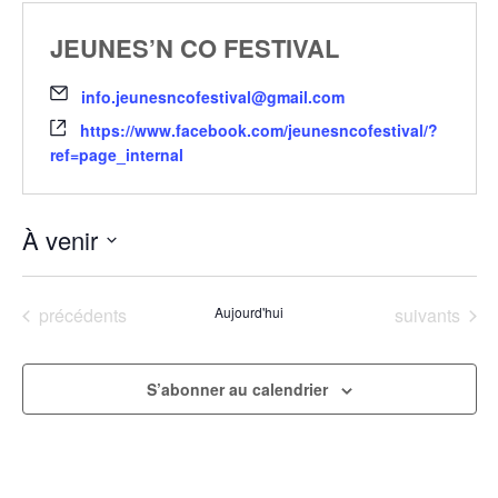
JEUNES’N CO FESTIVAL
info.jeunesncofestival@gmail.com
https://www.facebook.com/jeunesncofestival/?
ref=page_internal
À venir
Sélectionnez
une
Évènements
Évènements
précédents
Aujourd'hui
suivants
date.
S’abonner au calendrier