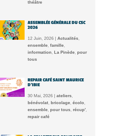
théâtre
ASSEMBLÉE GÉNÉRALE DU CSC
2026
12 Juin, 2026 |
Actualités
,
ensemble
,
famille
,
information
,
La Pinède
,
pour
tous
REPAIR CAFÉ SAINT MAURICE
D’IBIE
30 Mai, 2026 |
ateliers
,
bénévolat
,
bricolage
,
écolo
,
ensemble
,
pour tous
,
récup'
,
repair café