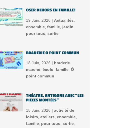
OSER DEHORS EN FAMILLE!
19 Juin, 2026 |
Actualités
,
ensemble
,
famille
,
jardin
,
pour tous
,
sortie
BRADERIE O POINT COMMUN
18 Juin, 2026 |
braderie
marché
,
écolo
,
famille
,
Ô
point commun
THÉATRE, ANTIGONE AVEC “LES
PIÈCES MONTÉES”
15 Juin, 2026 |
activité de
loisirs
,
ateliers
,
ensemble
,
famille
,
pour tous
,
sortie
,