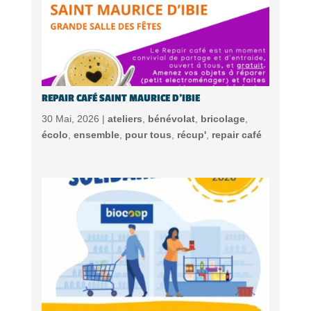
REPAIR CAFÉ SAINT MAURICE D’IBIE
30 Mai, 2026 |
ateliers
,
bénévolat
,
bricolage
,
écolo
,
ensemble
,
pour tous
,
récup'
,
repair café