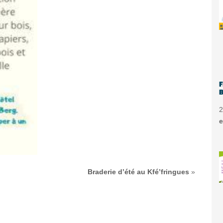
F
B
2
e
Braderie d’été au Kfé’fringues
»