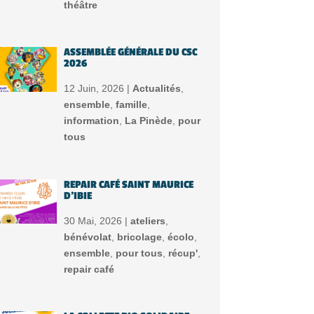
théâtre
ASSEMBLÉE GÉNÉRALE DU CSC
2026
12 Juin, 2026 |
Actualités
,
ensemble
,
famille
,
information
,
La Pinède
,
pour
tous
REPAIR CAFÉ SAINT MAURICE
D’IBIE
30 Mai, 2026 |
ateliers
,
bénévolat
,
bricolage
,
écolo
,
ensemble
,
pour tous
,
récup'
,
repair café