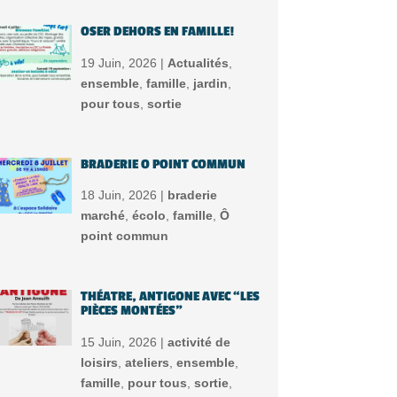
OSER DEHORS EN FAMILLE!
19 Juin, 2026 |
Actualités
,
ensemble
,
famille
,
jardin
,
pour tous
,
sortie
BRADERIE O POINT COMMUN
18 Juin, 2026 |
braderie
marché
,
écolo
,
famille
,
Ô
point commun
THÉATRE, ANTIGONE AVEC “LES
PIÈCES MONTÉES”
15 Juin, 2026 |
activité de
loisirs
,
ateliers
,
ensemble
,
famille
,
pour tous
,
sortie
,