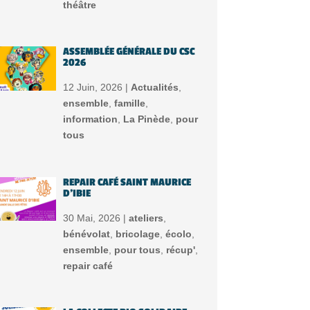
théâtre
ASSEMBLÉE GÉNÉRALE DU CSC
2026
12 Juin, 2026 |
Actualités
,
ensemble
,
famille
,
information
,
La Pinède
,
pour
tous
REPAIR CAFÉ SAINT MAURICE
D’IBIE
30 Mai, 2026 |
ateliers
,
bénévolat
,
bricolage
,
écolo
,
ensemble
,
pour tous
,
récup'
,
repair café