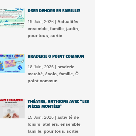
OSER DEHORS EN FAMILLE!
19 Juin, 2026 |
Actualités
,
ensemble
,
famille
,
jardin
,
pour tous
,
sortie
BRADERIE O POINT COMMUN
18 Juin, 2026 |
braderie
marché
,
écolo
,
famille
,
Ô
point commun
THÉATRE, ANTIGONE AVEC “LES
PIÈCES MONTÉES”
15 Juin, 2026 |
activité de
loisirs
,
ateliers
,
ensemble
,
famille
,
pour tous
,
sortie
,