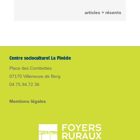
articles + récents
Centre socioculturel La Pinède
Place des Combettes
07170 Villeneuve de Berg
04.75.94.72.36
Mentions légales