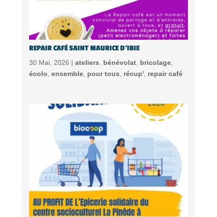
REPAIR CAFÉ SAINT MAURICE D’IBIE
30 Mai, 2026 |
ateliers
,
bénévolat
,
bricolage
,
écolo
,
ensemble
,
pour tous
,
récup'
,
repair café