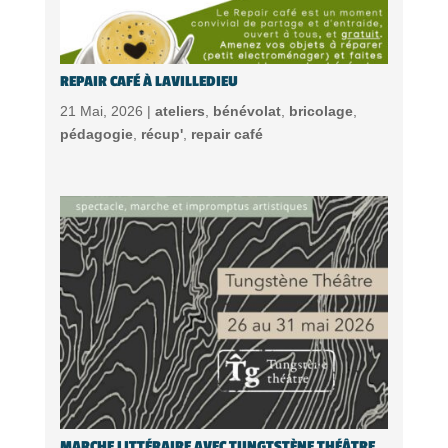
REPAIR CAFÉ À LAVILLEDIEU
21 Mai, 2026 |
ateliers
,
bénévolat
,
bricolage
,
pédagogie
,
récup'
,
repair café
MARCHE LITTÉRAIRE AVEC TUNGTSTÈNE THÉÂTRE