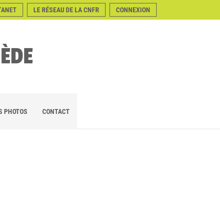
TANET
LE RÉSEAU DE LA CNFR
CONNEXION
NÈDE
S PHOTOS
CONTACT