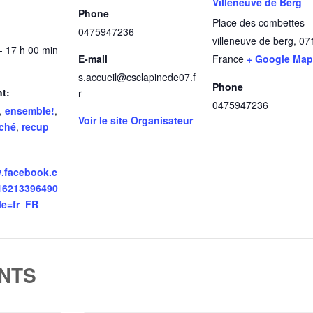
Villeneuve de Berg
Phone
Place des combettes
0475947236
villeneuve de berg
,
07
- 17 h 00 min
E-mail
France
+ Google Map
s.accueil@csclapinede07.f
Phone
t:
r
0475947236
,
ensemble!
,
Voir le site Organisateur
ché
,
recup
w.facebook.c
16213396490
le=fr_FR
NTS