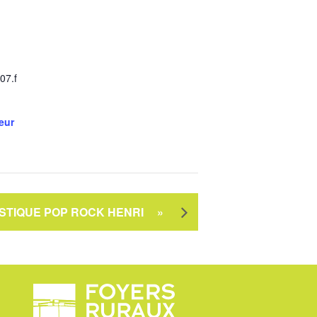
07.f
teur
STIQUE POP ROCK HENRI
»