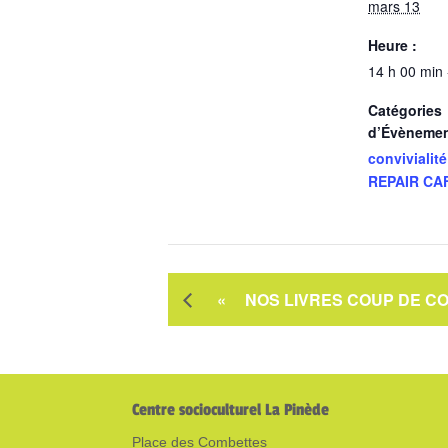
mars 13
Heure :
14 h 00 min 
Catégories
d’Évènemen
convivialité
REPAIR CA
«
NOS LIVRES COUP DE C
Centre socioculturel La Pinède
Place des Combettes