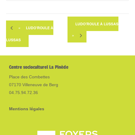
LUDO’ROULE À LUSSAS
«
LUDO’ROULE À
»
LUSSAS
Centre socioculturel La Pinède
Place des Combettes
07170 Villeneuve de Berg
04.75.94.72.36
Mentions légales